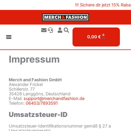
Zum
!!! Sichere dir jetzt 15% Ra
Inhalt
springen
0
Cart
0,00
€
Impressum
Merch and Fashion GmbH
Alexander Frickel
Schillerstr. 77
35428 Langgöns, Deutschland
E-Mail:
support@merchandfashion.de
Telefon:
06403/7893591
Umsatzsteuer-ID
Umsatzsteuer-Identifikationsnummer gemäß § 27 a
Umsatzsteuergesetz: