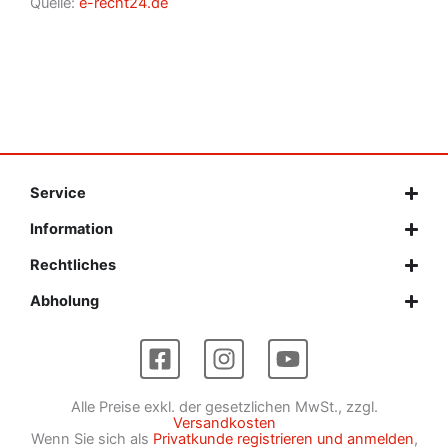
Quelle:
e-recht24.de
Service
Information
Rechtliches
Abholung
F
I
Y
a
n
o
c
s
u
Alle Preise exkl. der gesetzlichen MwSt., zzgl.
e
t
t
Versandkosten
Wenn Sie sich als
Privatkunde registrieren und anmelden
,
b
a
u