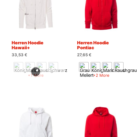
Herren Hoodie
Herren Hoodie
Hawaii+
Pontiac
33,53
€
27,65
€
+1 More
+2 More