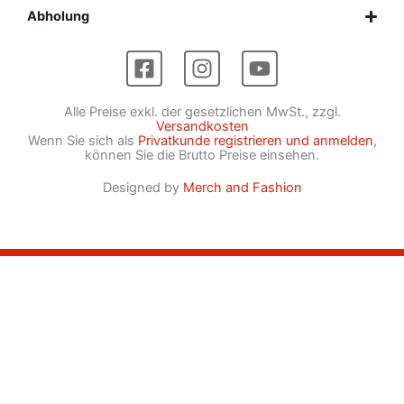
Abholung
F
I
Y
a
n
o
c
s
u
Alle Preise exkl. der gesetzlichen MwSt., zzgl.
e
t
t
Versandkosten
Wenn Sie sich als
Privatkunde registrieren und anmelden
,
b
a
u
können Sie die Brutto Preise einsehen.
o
g
b
o
r
e
Designed by
Merch and Fashion
k
a
-
m
s
q
u
a
r
e