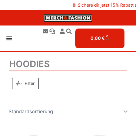
Zum
!!! Sichere dir jetzt 15% Rabatt
Inhalt
springen
0
Cart
0,00
€
HOODIES
Filter